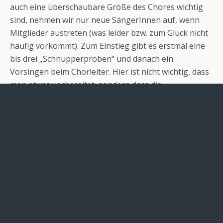
auch eine überschaubare Größe des Chores wichtig
sind, nehmen wir nur neue SängerInnen auf, wenn
Mitglieder austreten (was leider bzw. zum Glück nicht
häufig vorkommt). Zum Einstieg gibt es erstmal eine
bis drei „Schnupperproben“ und danach ein
Vorsingen beim Chorleiter. Hier ist nicht wichtig, dass
man etwas vorbereitet, sondern dass die
Anweisungen von Adrian, die vor allem auf
unterschiedliche Klänge abzielen, umgesetzt werden
können und natürlich, dass der Stimmumfang zur
entsprechenden Stimmgruppe passt. Außerdem gibt
es ein Gespräch mit zwei BeirätInnen, um den/die
BewerberIn ein bisschen kennen zu lernen und vor
allem auch, um zu erklären, was es bedeutet bei
Twäng! dabei zu sein, damit man auch weiß worauf
man sich einlässt. Wichtig ist uns auch, dass neue
Mitglieder vorhaben länger in Freiburg zu bleiben. Am